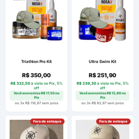
Triathlon Pro Kit
Ultra Swim Kit
R$
350,00
R$
251,90
R$
332,50
à vista no Pix, 5%
R$
239,30
à vista no Pix, 5%
off
off
Você economiza
R$
17,50
no
Você economiza
R$
12,60
no
Pix
Pix
ou 3x
R$
116,67
sem juros
ou 3x
R$
83,97
sem juros
Fora de estoque
Fora de estoque