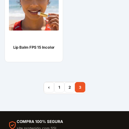
Lip Balm FPS 15 Incolor
‹
1
2
3
COMPRA 100% SEGURA
site protegido com SSL