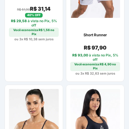
R$
31,14
R$
51,90
40% OFF
R$
29,58
à vista no Pix, 5%
off
Você economiza
R$
1,56
no
Pix
Short Runner
ou 3x
R$
10,38
sem juros
R$
97,90
R$
93,00
à vista no Pix, 5%
off
Você economiza
R$
4,90
no
Pix
ou 3x
R$
32,63
sem juros