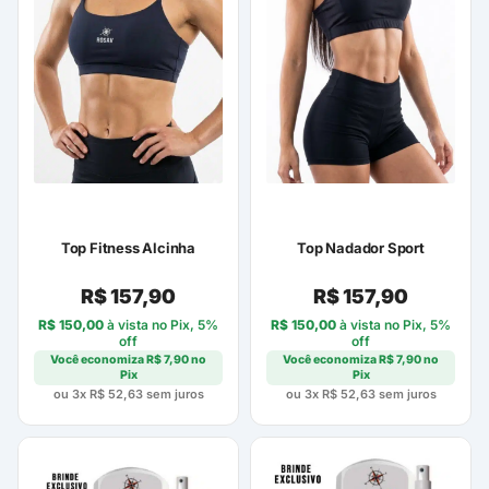
Top Fitness Alcinha
Top Nadador Sport
R$
157,90
R$
157,90
R$
150,00
à vista no Pix, 5%
R$
150,00
à vista no Pix, 5%
off
off
Você economiza
R$
7,90
no
Você economiza
R$
7,90
no
Pix
Pix
ou 3x
R$
52,63
sem juros
ou 3x
R$
52,63
sem juros