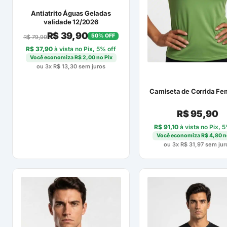
Antiatrito Águas Geladas
validade 12/2026
R$
39,90
50% OFF
R$
79,90
R$
37,90
à vista no Pix, 5% off
Você economiza
R$
2,00
no Pix
ou 3x
R$
13,30
sem juros
Camiseta de Corrida Fe
R$
95,90
R$
91,10
à vista no Pix, 
Você economiza
R$
4,80
n
ou 3x
R$
31,97
sem jur