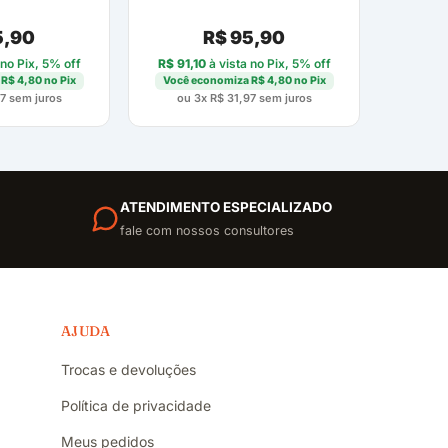
,90
R$
95,90
 no Pix, 5% off
R$
91,10
à vista no Pix, 5% off
a
R$
4,80
no Pix
Você economiza
R$
4,80
no Pix
7
sem juros
ou 3x
R$
31,97
sem juros
ATENDIMENTO ESPECIALIZADO
fale com nossos consultores
AJUDA
Trocas e devoluções
Política de privacidade
Meus pedidos