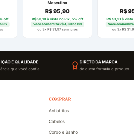
Masculina
R$
95,90
R$
95
5% off
R$
91,10
à vista no Pix, 5% off
R$
91,10
à vista
o Pix
Você economiza
R$
4,80
no Pix
Você economiz
os
ou 3x
R$
31,97
sem juros
ou 3x
R$
31,9
IÇÃO E QUALIDADE
DIRETO DA MARCA
iência que você confia
de quem formula o produto
COMPRAR
Antiatritos
Cabelos
Corpo e Banho