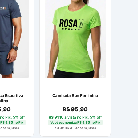
ca Esportiva
Camiseta Run Feminina
lina
,90
R$
95,90
 no Pix, 5% off
R$
91,10
à vista no Pix, 5% off
a
R$
4,80
no Pix
Você economiza
R$
4,80
no Pix
7
sem juros
ou 3x
R$
31,97
sem juros