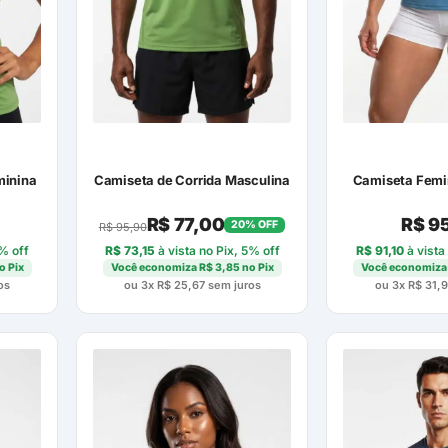
minina
Camiseta de Corrida Masculina
Camiseta Femi
R$
77,00
R$
95
20% OFF
R$
95,90
5% off
R$
73,15
à vista no Pix, 5% off
R$
91,10
à vista
o Pix
Você economiza
R$
3,85
no Pix
Você economiz
os
ou 3x
R$
25,67
sem juros
ou 3x
R$
31,9