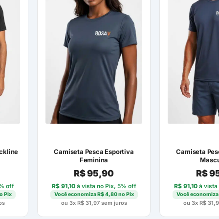
ckline
Camiseta Pesca Esportiva
Camiseta Pes
Feminina
Mascu
R$
95,90
R$
95
5% off
R$
91,10
à vista no Pix, 5% off
R$
91,10
à vista
o Pix
Você economiza
R$
4,80
no Pix
Você economiz
os
ou 3x
R$
31,97
sem juros
ou 3x
R$
31,9