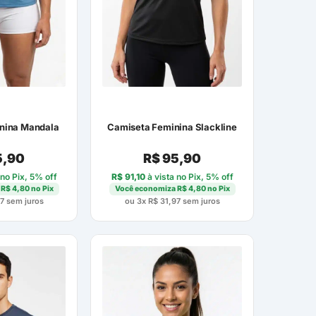
nina Mandala
Camiseta Feminina Slackline
,90
R$
95,90
 no Pix, 5% off
R$
91,10
à vista no Pix, 5% off
a
R$
4,80
no Pix
Você economiza
R$
4,80
no Pix
7
sem juros
ou 3x
R$
31,97
sem juros