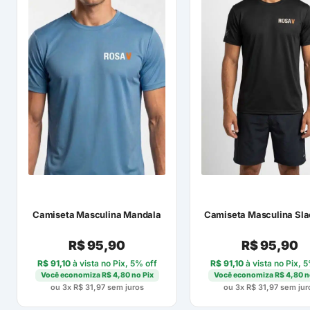
Camiseta Masculina Mandala
Camiseta Masculina Sla
R$
95,90
R$
95,90
R$
91,10
à vista no Pix, 5% off
R$
91,10
à vista no Pix, 
Você economiza
R$
4,80
no Pix
Você economiza
R$
4,80
n
ou 3x
R$
31,97
sem juros
ou 3x
R$
31,97
sem jur