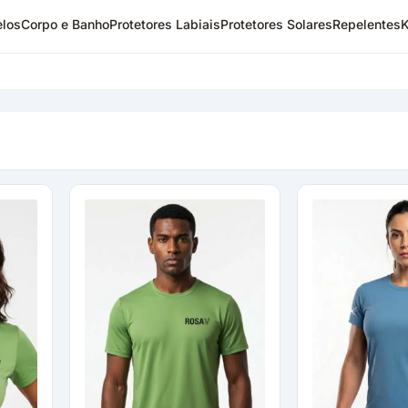
los
Corpo e Banho
Protetores Labiais
Protetores Solares
Repelentes
K