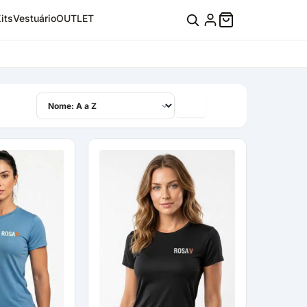
its
Vestuário
OUTLET