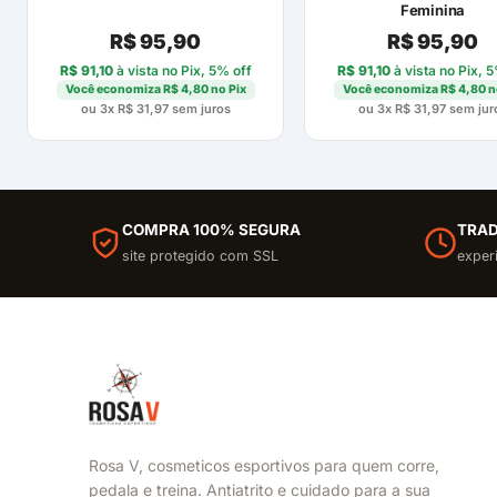
Feminina
R$
95,90
R$
95,90
R$
91,10
à vista no Pix, 5% off
R$
91,10
à vista no Pix, 
Você economiza
R$
4,80
no Pix
Você economiza
R$
4,80
n
ou 3x
R$
31,97
sem juros
ou 3x
R$
31,97
sem jur
COMPRA 100% SEGURA
TRAD
site protegido com SSL
exper
Rosa V, cosmeticos esportivos para quem corre,
pedala e treina. Antiatrito e cuidado para a sua