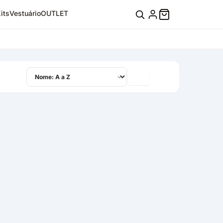
its
Vestuário
OUTLET