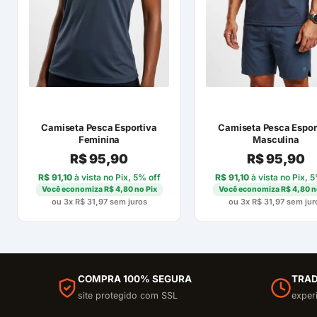
Camiseta Pesca Esportiva
Camiseta Pesca Espor
Feminina
Masculina
R$
95,90
R$
95,90
R$
91,10
à vista no Pix, 5% off
R$
91,10
à vista no Pix, 
Você economiza
R$
4,80
no Pix
Você economiza
R$
4,80
n
ou 3x
R$
31,97
sem juros
ou 3x
R$
31,97
sem jur
COMPRA 100% SEGURA
TRAD
site protegido com SSL
exper