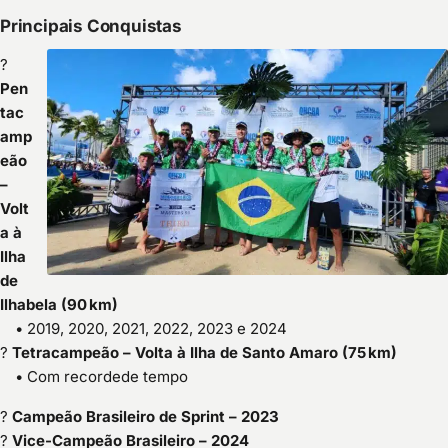
Principais Conquistas
?
Pen
tac
amp
eão
–
Volt
a à
Ilha
de
Ilhabela (90 km)
• 2019, 2020, 2021, 2022, 2023 e 2024
?
Tetracampeão – Volta à Ilha de Santo Amaro (75 km)
• Com recordede tempo
?
Campeão Brasileiro de Sprint – 2023
?
Vice-Campeão Brasileiro – 2024