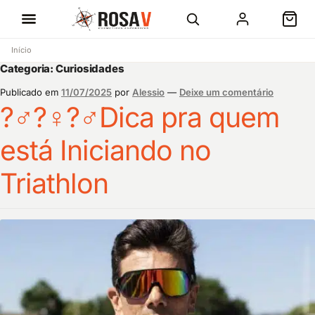
Início
Categoria:
Curiosidades
Publicado em
11/07/2025
por
Alessio
—
Deixe um comentário
?‍♂️?‍♀️?‍♂️Dica pra quem
está Iniciando no
Triathlon