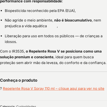
performance com responsabilidade
:
Biopesticida reconhecido pela EPA (EUA),
Não agride o meio ambiente,
não é bioacumulativo
, nem
prejudica a vida aquática
,
Liberação para uso em todos os públicos — de crianças a
idosos.
Com o IR3535,
o Repelente Rosa V se posiciona como uma
solução premium e consciente
, ideal para quem busca
proteção sem abrir mão da leveza, do conforto e da confiança.
Conheça o produto
?
Repelente Rosa V Spray 110 ml – clique aqui para ver no site
Categoria:
Curiosidades