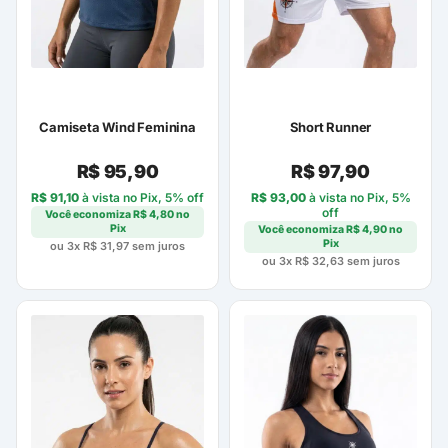
Camiseta Wind Feminina
Short Runner
R$
95,90
R$
97,90
R$
91,10
à vista no Pix, 5% off
R$
93,00
à vista no Pix, 5%
off
Você economiza
R$
4,80
no
Pix
Você economiza
R$
4,90
no
Pix
ou 3x
R$
31,97
sem juros
ou 3x
R$
32,63
sem juros