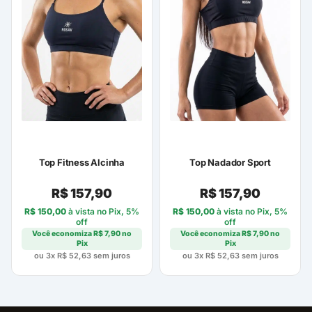
Top Fitness Alcinha
Top Nadador Sport
R$
157,90
R$
157,90
R$
150,00
à vista no Pix, 5%
R$
150,00
à vista no Pix, 5%
off
off
Você economiza
R$
7,90
no
Você economiza
R$
7,90
no
Pix
Pix
ou 3x
R$
52,63
sem juros
ou 3x
R$
52,63
sem juros