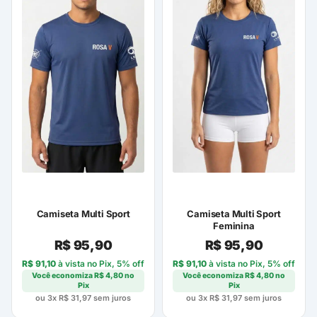
Camiseta Multi Sport
Camiseta Multi Sport
Feminina
R$
95,90
R$
95,90
R$
91,10
à vista no Pix, 5% off
R$
91,10
à vista no Pix, 5% off
Você economiza
R$
4,80
no
Você economiza
R$
4,80
no
Pix
Pix
ou 3x
R$
31,97
sem juros
ou 3x
R$
31,97
sem juros