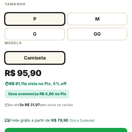
TAMANHO
P
M
G
GG
MODELO
Camiseta
R$ 95,90
R$ 91,11
a vista no Pix, 5% off
Voce economiza R$ 4,80 no Pix
ou ate
3x R$ 31,97
sem juros no cartao
Frete grátis a partir de
R$ 79,90
(Sul e Sudeste)