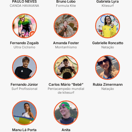
PAULO NEVES
Bruno Lobo
Gabriela Lyra
CANOA HAVAIANA
Formula Kite
Kitesurf
@
Fernando Zogaib
Amanda Foster
Gabrielle Roncatto
Ultra Ciclismo
Montanhismo
Natação
Fernando Júnior
Carlos Mário “Bebê”
Rubia Zimermann
Surf Profissional
Pentacampeão mundial
Natação
de kitesurf
Manu Lá Porta
Anita